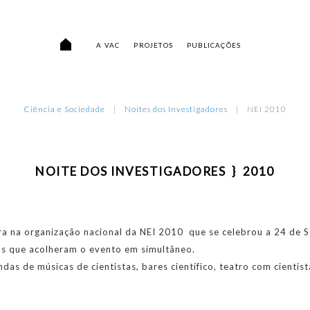
A VAC
PROJETOS
PUBLICAÇÕES
Ciência e Sociedade
Noites dos Investigadores
NEI 2010
NOITE DOS INVESTIGADORES } 2010
eira na organização nacional da NEI 2010 que se celebrou a 24 de
as que acolheram o evento em simultâneo.
das de músicas de cientistas, bares científico, teatro com cientista